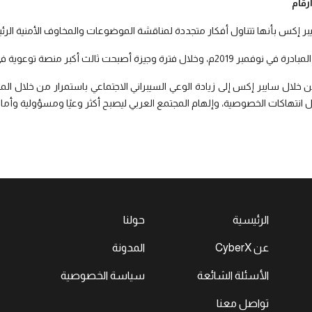
رقام
يبر إكس بأنها تتناول أفكار متجددة لمناقشة الموضوعات والمخاوف الأمنية الرئ
خلال فترة وجيزة أصبحت ثالث أكبر منصة توعوية في السعودية حول الأمن السيبراني.
خلال سايبر إكس إلى زيادة الوعي السيبراني الاجتماعي باستمرار من خلال الم
 انتهاكات الخصوصية، وإلهام المجتمع العربي ليصبح أكثر وعيًا ومسؤولية وأمان
الرئيسية
حولنا
عن CyberX
المدونة
الأسئلة الشائعة
سياسة الخصوصية
تواصل معنا