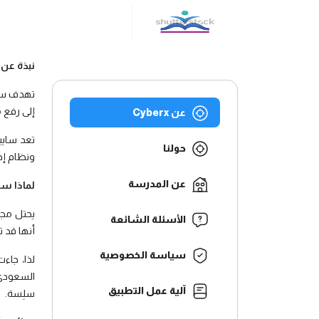
نبذة عن
تهدف ساي
إلى رفع 
عن Cyberx
حولنا
ونظام إدارة السياسة (
عن المدرسة
لماذا سا
يحتل مجال
الأسئلة الشائعة
أنها قد ت
سياسة الخصوصية
لذا، جا
السعودي 
آلية عمل التطبيق
سلِسة.