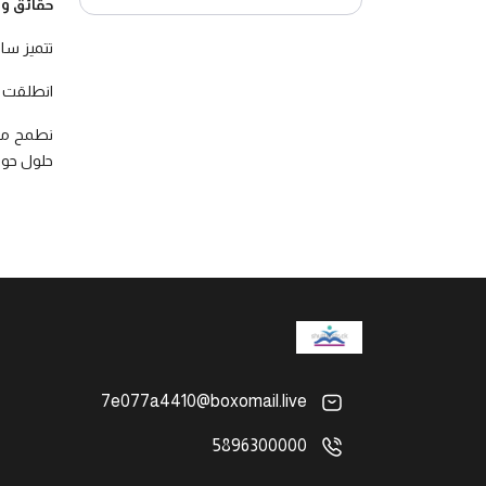
حقائق وأ
تتميز سا
انطلقت المبادرة في نوفمبر 2019م، و
نطمح من 
حلول حول
7e077a4410@boxomail.live
5896300000